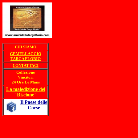
CHI SIAMO
GEMELLAGGIO
TARGA FLORIO
CONTATTACI
Collezione
Vincitori
24 Ore Le Mans
La maledizione del
"Biscione"
Il Paese delle
Corse